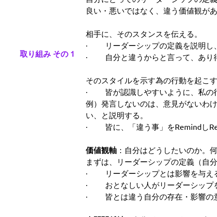
良い・悪いではなく、違う価値観が
相手に、そのスタンスを伝える。
· リーダーシップの定義を説明し
取り組み その 1
· 自分と違うからと言って、あり
そのスタイルを示す為の行動を起こ
· 皆が認識しやすいように、私の
例）発言しないのは、意見がないわ
い、と説明する。
· 皆に、「違う事」をRemindしRec
価値観軸
：自分はどうしたいのか。
まずは、リーダーシップの定義（自
· リーダーシップとは影響を与え
· おとなしい人がリーダーシップ
· 皆とは違う自分の存在・影響の