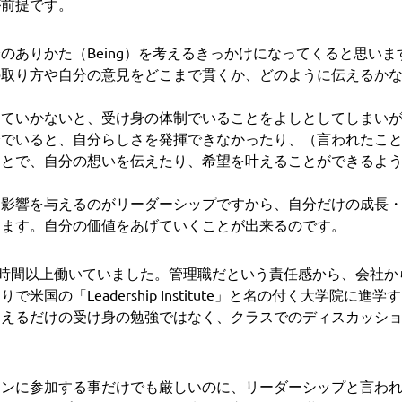
が前提です。
のありかた（Being）を考えるきっかけになってくると思い
の取り方や自分の意見をどこまで貫くか、どのように伝えるか
っていかないと、受け身の体制でいることをよしとしてしまい
身でいると、自分らしさを発揮できなかったり、（言われたこ
ことで、自分の想いを伝えたり、希望を叶えることができるよ
に影響を与えるのがリーダーシップですから、自分だけの成長
きます。自分の価値をあげていくことが出来るのです。
0時間以上働いていました。管理職だという責任感から、会社
米国の「Leadership Institute」と名の付く大学院
覚えるだけの受け身の勉強ではなく、クラスでのディスカッシ
ョンに参加する事だけでも厳しいのに、リーダーシップと言わ